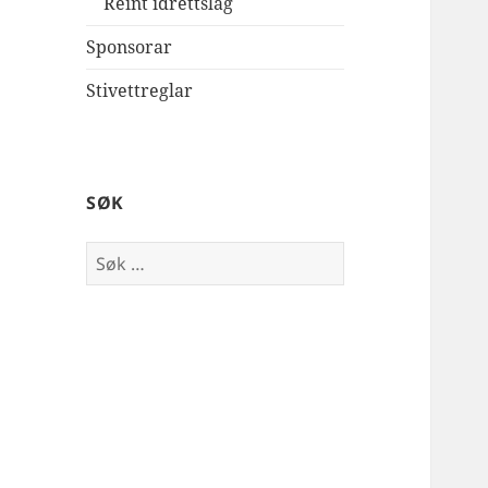
Reint idrettslag
Sponsorar
Stivettreglar
SØK
Leit
etter: