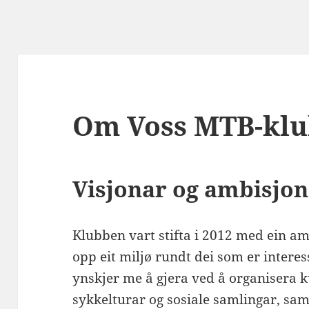
Om Voss MTB-kl
Visjonar og ambisjo
Klubben vart stifta i 2012 med ein a
opp eit miljø rundt dei som er interess
ynskjer me å gjera ved å organisera k
sykkelturar og sosiale samlingar, samt