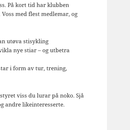
ss. På kort tid har klubben
å Voss med flest medlemar, og
an utøva stisykling
kla nye stiar – og utbetra
tar i form av tur, trening,
styret viss du lurar på noko. Sjå
g andre likeinteresserte.