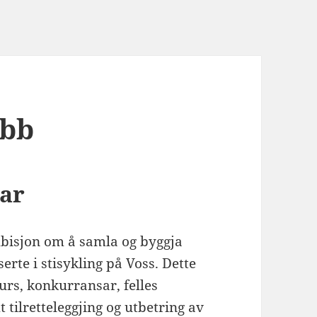
ubb
nar
mbisjon om å samla og byggja
erte i stisykling på Voss. Dette
urs, konkurransar, felles
 tilretteleggjing og utbetring av