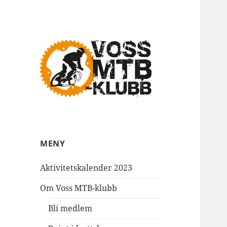
MTB klubben på Voss
Voss MTB
MENY
Aktivitetskalender 2023
Om Voss MTB-klubb
Bli medlem