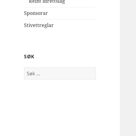
Reint idrettslag
Sponsorar
Stivettreglar
SØK
Leit
etter: