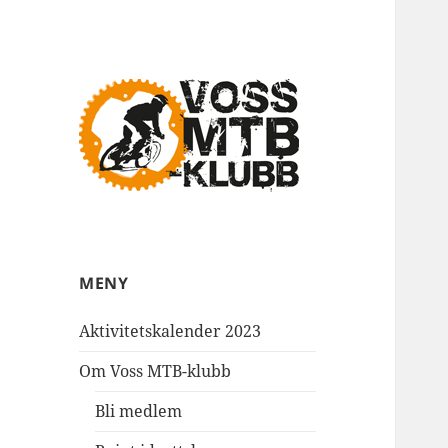
MTB klubben på Voss
Voss MTB
MENY
Aktivitetskalender 2023
Om Voss MTB-klubb
Bli medlem