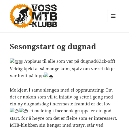
MENYAR
OG
Voss MTB
SMÅPROGR
Sesongstart og dugnad
Applaus til alle som var på dugnad/Kick-off!
Veldig kjekt at så mange kom, sjølv om været ikkje
var heilt på topp
Me kjem i same slengen med ei oppmuntring: Om
det er nokon som vil ta iniativ og sette i gong med
ein ny dugnadsdag i nærmaste framtid er det lov
ei melding i facebook gruppa er ein god
start, for å høyre om det er fleire som er interessert.
MTB-klubben sin hengar med utstyr, står ved